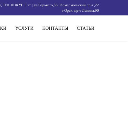
КУС 3 эт. | ул.Горького,66 | Комсомольский пр-т.,22
г.Орск: пр-т Ленина,96
КИ
УСЛУГИ
КОНТАКТЫ
СТАТЬИ