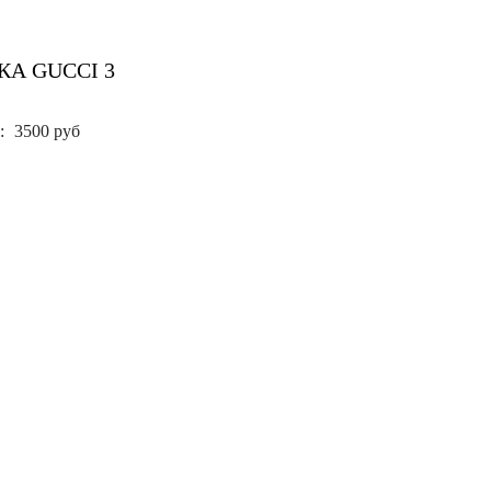
КА GUCCI 3
:
3500 руб
ее)
.
ьзует