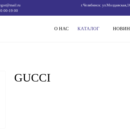
4egor@mail.ru
г.Челябинск: ул.Молдавская,16, ТРК ФО
0:00-19:00
О НАС
КАТАЛОГ
НОВИН
GUCCI