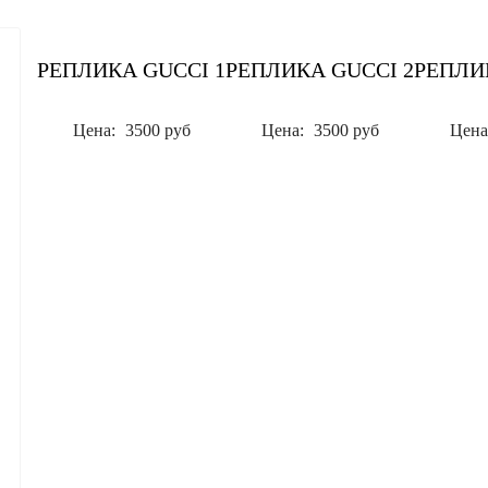
РЕПЛИКА GUCCI 1
РЕПЛИКА GUCCI 2
РЕПЛИ
Цена:
3500 руб
Цена:
3500 руб
Цена
 повышения удобства сайта мы используем cookies
(подробн
йту подключен сервис Яндекс.Метрика, который также испол