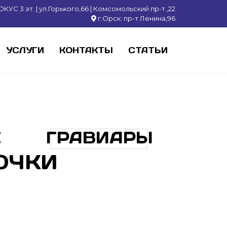
КУС 3 эт. | ул.Горького,66 | Комсомольский пр-т.,22
г.Орск: пр-т Ленина,96
УСЛУГИ
КОНТАКТЫ
СТАТЬИ
Е
ГРАВИАРЫ
ОЧКИ