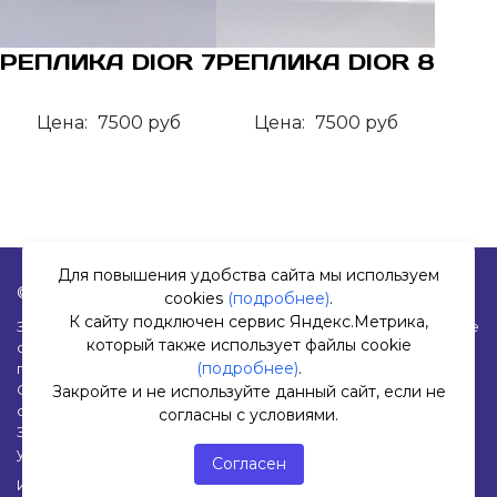
РЕПЛИКА DIOR 7
РЕПЛИКА DIOR 8
Цена:
7500 руб
Цена:
7500 руб
Для повышения удобства сайта мы используем
© 2019-2026 Оптика «Окуляр». Все права защищены.
cookies
(подробнее)
.
К сайту подключен сервис Яндекс.Метрика,
Заполняя любые формы на данном сайте вы подтверждаете
который также использует файлы cookie
свое совершеннолетие и соглашаетесь на обработку
(подробнее)
.
персональных данных в соответствии с
Условиями.
Согласие на обработку данных Яндекс.Метрика
|
Политика
Закройте и не используйте данный сайт, если не
обработки персональных данных
согласны с условиями.
Закройте и не используйте данный сайт, если не согласны с
условиями.
Согласен
Изображения:
Freepik
(лицензия Free, требуется атрибуция)