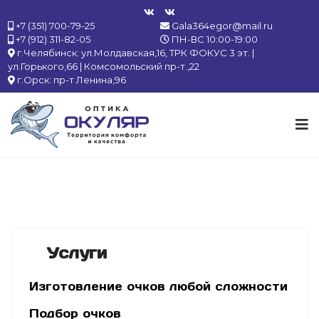
+7 (351) 700-79-25
Gala364egor@mail.ru
+7 (912) 311-82-05
ПН-ВС 10:00-19:00
г.Челябинск: ул.Молдавская,16, ТРК ФОКУС 3 эт. |
ул.Горького,66 | Комсомольский пр-т.,22
г.Орск: пр-т Ленина,96
Услуги
Изготовление очков любой сложности
Подбор очков