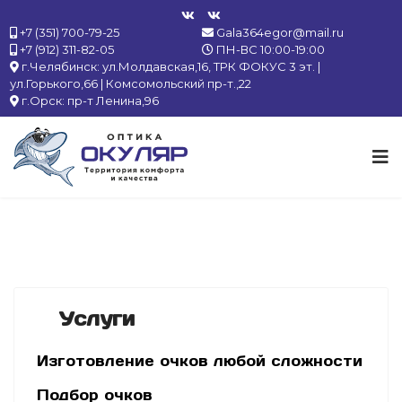
+7 (351) 700-79-25
Gala364egor@mail.ru
+7 (912) 311-82-05
ПН-ВС 10:00-19:00
г.Челябинск: ул.Молдавская,16, ТРК ФОКУС 3 эт. |
ул.Горького,66 | Комсомольский пр-т.,22
г.Орск: пр-т Ленина,96
Услуги
Изготовление очков любой сложности
Подбор очков