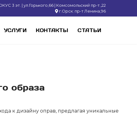
КУС 3 эт. | ул.Горького,66 | Комсомольский пр-т.,22
г.Орск: пр-т Ленина,96
УСЛУГИ
КОНТАКТЫ
СТАТЬИ
го образа
дхода к дизайну оправ, предлагая уникальные