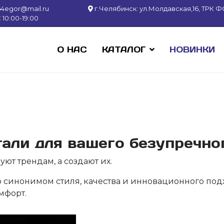
64egor@mail.ru
г.Челябинск: ул.Молдавская,16, ТРК ФО
10:00-19:00
О НАС
КАТАЛОГ
НОВИНКИ
али для вашего безупречно
ют трендам, а создают их.
ло синонимом стиля, качества и инновационного по
мфорт.