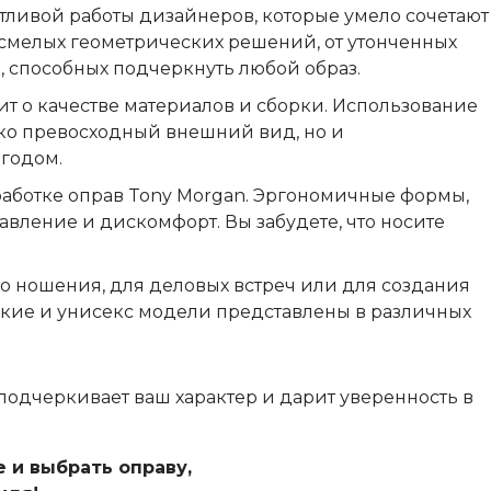
тливой работы дизайнеров, которые умело сочетают
смелых геометрических решений, от утонченных
, способных подчеркнуть любой образ.
ит о качестве материалов и сборки. Использование
ько превосходный внешний вид, но и
 годом.
работке оправ Tony Morgan. Эргономичные формы,
вление и дискомфорт. Вы забудете, что носите
го ношения, для деловых встреч или для создания
ские и унисекс модели представлены в различных
 подчеркивает ваш характер и дарит уверенность в
 и выбрать оправу,