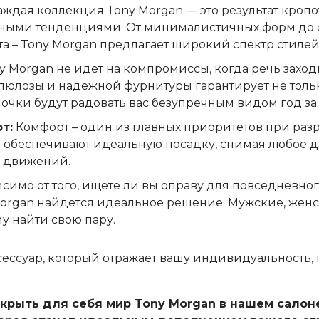
ждая коллекция Tony Morgan — это результат кропо
дными тенденциями. От минималистичных форм до 
а – Tony Morgan предлагает широкий спектр стилей
y Morgan не идет на компромиссы, когда речь заход
ллюлозы и надежной фурнитуры гарантирует не тол
очки будут радовать вас безупречным видом год за
т:
Комфорт – один из главных приоритетов при раз
обеспечивают идеальную посадку, снимая любое да
й движений.
симо от того, ищете ли вы оправу для повседневно
 Morgan найдется идеальное решение. Мужские, жен
у найти свою пару.
аксессуар, который отражает вашу индивидуальность,
крыть для себя мир Tony Morgan в нашем салоне