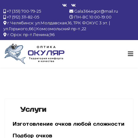
+7 (351) 700-79-25
Gala364egor@mail.ru
+7 (912) 311-82-05
ПН-ВС 10:00-19:00
г.Челябинск: ул.Молдавская,16, ТРК ФОКУС 3 эт. |
ул.Горького,66 | Комсомольский пр-т.,22
г.Орск: пр-т Ленина,96
Услуги
Изготовление очков любой сложности
Подбор очков