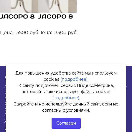
JACOPO 8
JACOPO 9
Цена:
3500 руб
Цена:
3500 руб
Для повышения удобства сайта мы используем
© 2019-2026 Оптика «Окуляр». Все права защищены.
cookies
(подробнее)
.
К сайту подключен сервис Яндекс.Метрика,
Заполняя любые формы на данном сайте вы подтверждаете
который также использует файлы cookie
свое совершеннолетие и соглашаетесь на обработку
(подробнее)
.
персональных данных в соответствии с
Условиями.
Согласие на обработку данных Яндекс.Метрика
|
Политика
Закройте и не используйте данный сайт, если не
обработки персональных данных
согласны с условиями.
Закройте и не используйте данный сайт, если не согласны с
условиями.
Согласен
Изображения:
Freepik
(лицензия Free, требуется атрибуция)