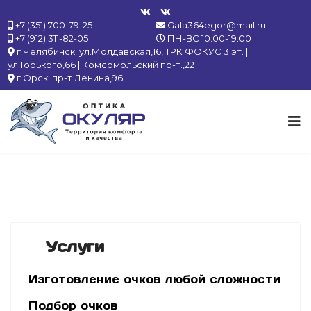
+7 (351) 700-79-25
Gala364egor@mail.ru
+7 (912) 311-82-05
ПН-ВС 10:00-19:00
г.Челябинск: ул.Молдавская,16, ТРК ФОКУС 3 эт. |
ул.Горького,66 | Комсомольский пр-т.,22
г.Орск: пр-т Ленина,96
Услуги
Изготовление очков любой сложности
Подбор очков