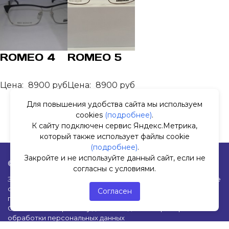
ROMEO 4
ROMEO 5
Цена:
8900 руб
Цена:
8900 руб
Для повышения удобства сайта мы используем
cookies
(подробнее)
.
К сайту подключен сервис Яндекс.Метрика,
который также использует файлы cookie
(подробнее)
.
Закройте и не используйте данный сайт, если не
© 2019-2026 Оптика «Окуляр». Все права защищены.
согласны с условиями.
Заполняя любые формы на данном сайте вы подтверждаете
свое совершеннолетие и соглашаетесь на обработку
Согласен
персональных данных в соответствии с
Условиями.
Согласие на обработку данных Яндекс.Метрика
|
Политика
обработки персональных данных
Закройте и не используйте данный сайт, если не согласны с