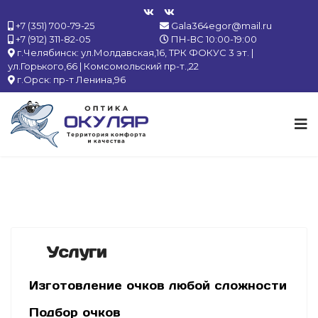
+7 (351) 700-79-25
Gala364egor@mail.ru
+7 (912) 311-82-05
ПН-ВС 10:00-19:00
г.Челябинск: ул.Молдавская,16, ТРК ФОКУС 3 эт. |
ул.Горького,66 | Комсомольский пр-т.,22
г.Орск: пр-т Ленина,96
Услуги
Изготовление очков любой сложности
Подбор очков