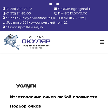
+7 (351) 700-79-25
Gala364egor@mail.ru
+7 (912) 311-82-05
ПН-ВС 10:00-19:00
г.Челябинск: ул.Молдавская,16, ТРК ФОКУС 3 эт. |
ул.Горького,66 | Комсомольский пр-т.,22
г.Орск: пр-т Ленина,96
Услуги
Изготовление очков любой сложности
Подбор очков