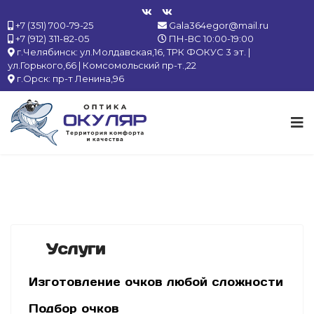
+7 (351) 700-79-25
Gala364egor@mail.ru
+7 (912) 311-82-05
ПН-ВС 10:00-19:00
г.Челябинск: ул.Молдавская,16, ТРК ФОКУС 3 эт. |
ул.Горького,66 | Комсомольский пр-т.,22
г.Орск: пр-т Ленина,96
Услуги
Изготовление очков любой сложности
Подбор очков