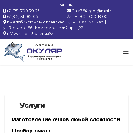
+7 (351) 700-79-25
Gala364egor@mail.ru
+7 (912) 311-82-05
ПН-ВС 10:00-19:00
г.Челябинск: ул.Молдавская,16, ТРК ФОКУС 3 эт. |
ул.Горького,66 | Комсомольский пр-т.,22
г.Орск: пр-т Ленина,96
Услуги
Изготовление очков любой сложности
Подбор очков