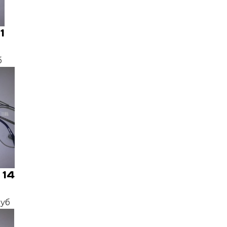
1
б
 14
руб