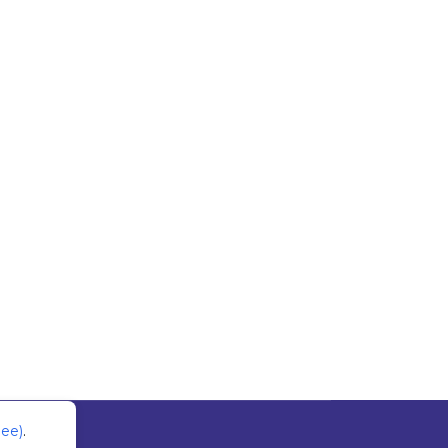
б
ее)
.