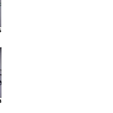
5
б
8