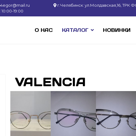
64egor@mail.ru
г.Челябинск: ул.Молдавская,16, ТРК ФО
10:00-19:00
О НАС
КАТАЛОГ
НОВИНКИ
VALENCIA