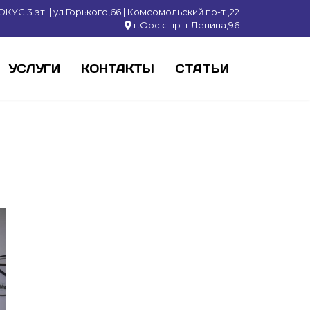
КУС 3 эт. | ул.Горького,66 | Комсомольский пр-т.,22
г.Орск: пр-т Ленина,96
УСЛУГИ
КОНТАКТЫ
СТАТЬИ