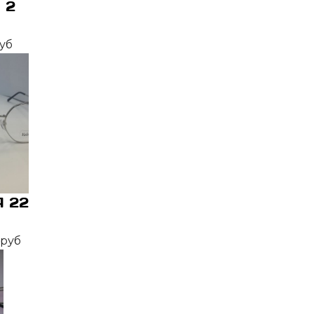
 2
уб
 22
 руб