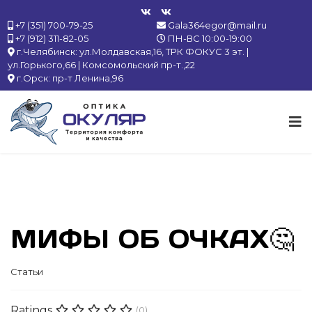
+7 (351) 700-79-25
Gala364egor@mail.ru
+7 (912) 311-82-05
ПН-ВС 10:00-19:00
г.Челябинск: ул.Молдавская,16, ТРК ФОКУС 3 эт. |
ул.Горького,66 | Комсомольский пр-т.,22
г.Орск: пр-т Ленина,96
МИФЫ ОБ ОЧКАХ🤔
Статьи
Ratings
(0)